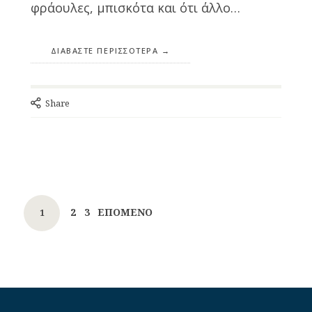
φράουλες, μπισκότα και ότι άλλο…
ΔΙΑΒΆΣΤΕ ΠΕΡΙΣΣΌΤΕΡΑ
Share
Posts
PAGE
PAGE
2
3
ΕΠΌΜΕΝΟ
PAGE
1
navigation