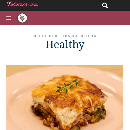
Giannos
All
Valianos
ΠΕΡΙΉΓΗΣΗ ΣΤΗΝ ΚΑΤΗΓΟΡΊΑ
about
Healthy
recipes