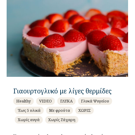
Γιαουρτογλυκό με λίγες θερμίδες
Healthy
VIDEO
ΓΛΥΚΑ
Γλυκά Ψυγείου
Έως 5 υλικά
Με φρούτα
ΧΩΡΙΣ
Χωρίς αυγά
Χωρίς Ζάχαρη