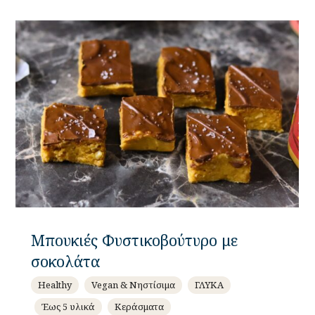
Μπουκιές Φυστικοβούτυρο με
σοκολάτα
Healthy
Vegan & Νηστίσιμα
ΓΛΥΚΑ
Έως 5 υλικά
Κεράσματα