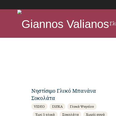
Giannos Valianos
Γλ
All about recipes
Νηστίσιμο Γλυκό Μπανάνα
Σοκολάτα
VIDEO
ΓΛΥΚΑ
Γλυκά Ψυγείου
Έως 5 υλικά
Σοκολάτα
Χωρίς αυγά