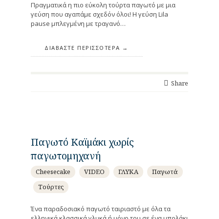
Πραγματικά η πιο εύκολη τούρτα παγωτό με μια
γεύση που αγαπάμε σχεδόν όλοι! Η γεύση Lila
pause μπλεγμένη με τραγανό…
ΔΙΑΒΆΣΤΕ ΠΕΡΙΣΣΌΤΕΡΑ
Share
Παγωτό Καϊμάκι χωρίς
παγωτομηχανή
Cheesecake
VIDEO
ΓΛΥΚΑ
Παγωτά
Τούρτες
Ένα παραδοσιακό παγωτό ταιριαστό με όλα τα
ελληνικά κλασσικά γλυκά ή μόνο του σε ένα μπολάκι