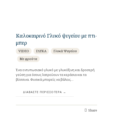
Καλοκαιρινό Γλυκό ψυγείου με πτι-
μπερ
VIDEO
ΓΛΥΚΑ
Γλυκά Ψυγείου
Με φρούτα
Ένα εντυπωσιακό γλυκό με γλυκόξινη και δροσερή
γεύση για όσους λατρεύουν τα κεράσια και τα
βύσσινα. Φυσικά μπορείς να βάλεις…
ΔΙΑΒΆΣΤΕ ΠΕΡΙΣΣΌΤΕΡΑ
Share