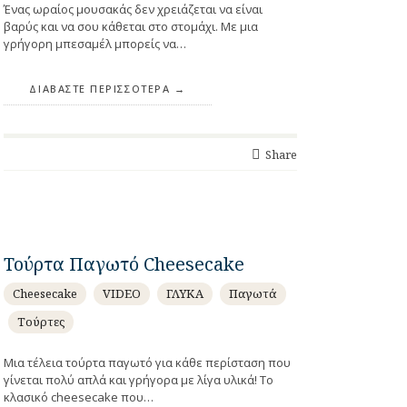
Ένας ωραίος μουσακάς δεν χρειάζεται να είναι
βαρύς και να σου κάθεται στο στομάχι. Με μια
γρήγορη μπεσαμέλ μπορείς να…
ΔΙΑΒΆΣΤΕ ΠΕΡΙΣΣΌΤΕΡΑ
Share
Τούρτα Παγωτό Cheesecake
Cheesecake
VIDEO
ΓΛΥΚΑ
Παγωτά
Τούρτες
Μια τέλεια τούρτα παγωτό για κάθε περίσταση που
γίνεται πολύ απλά και γρήγορα με λίγα υλικά! Το
κλασικό cheesecake που…