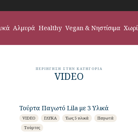
υκά
Αλμυρά
Healthy
Vegan & Νηστίσιμα
Χωρί
ΠΕΡΙΉΓΗΣΗ ΣΤΗΝ ΚΑΤΗΓΟΡΊΑ
VIDEO
Τούρτα Παγωτό Lila με 3 Υλικά
VIDEO
ΓΛΥΚΑ
Έως 5 υλικά
Παγωτά
Τούρτες