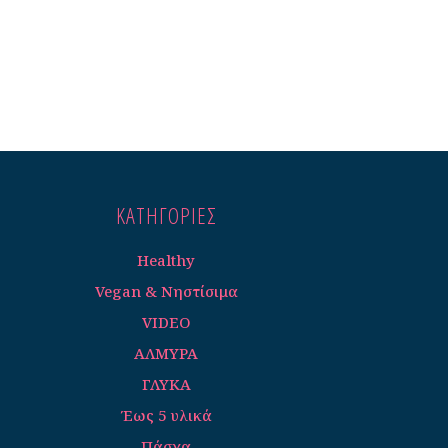
ΚΑΤΗΓΟΡΊΕΣ
Healthy
Vegan & Νηστίσιμα
VIDEO
ΑΛΜΥΡΑ
ΓΛΥΚΑ
Έως 5 υλικά
Πάσχα