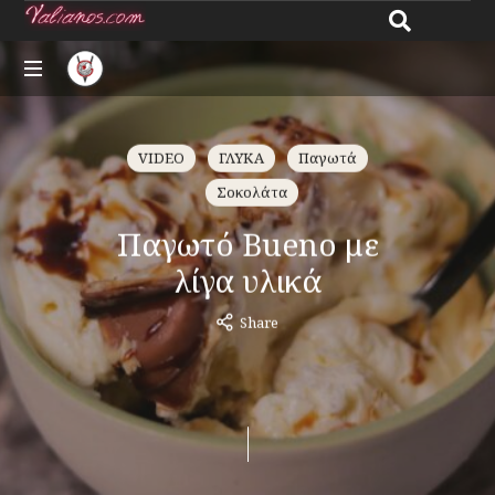
Giannos
All
Valianos
about
VIDEO
ΓΛΥΚΑ
Παγωτά
recipes
Σοκολάτα
Παγωτό Bueno με
λίγα υλικά
Share