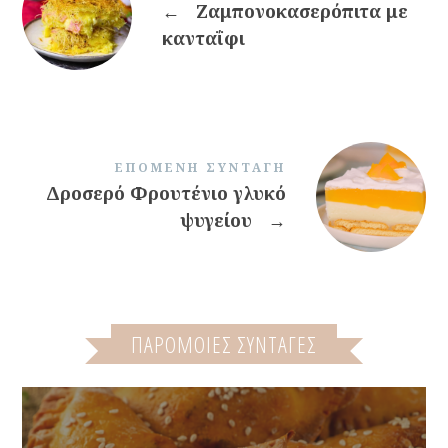
←
Ζαμπονοκασερόπιτα με
κανταΐφι
ΕΠΌΜΕΝΗ ΣΥΝΤΑΓΉ
Δροσερό Φρουτένιο γλυκό
ψυγείου
→
ΠΑΡΌΜΟΙΕΣ ΣΥΝΤΑΓΈΣ