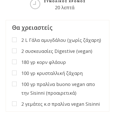
ΣΥΝΟΛΙΚΌΣ ΧΡΌΝΟΣ
20 λεπτά
Θα χρειαστείς
2 L Γάλα αμυγδάλου (χωρίς ζάχαρη)
2 συσκευασίες Digestive (vegan)
180 γρ κορν φλάουρ
100 γρ κρυσταλλική ζάχαρη
100 γρ πραλίνα buono vegan απο
την Sisinni (προαιρετικά)
2 γεμάτες κ.σ πραλίνα vegan Sisinni