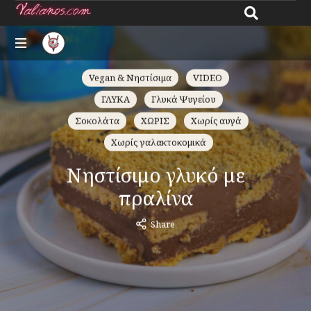
Giannos
All
Vegan & Νηστίσιμα
VIDEO
Valianos
about
ΓΛΥΚΑ
Γλυκά Ψυγείου
recipes
Σοκολάτα
ΧΩΡΙΣ
Χωρίς αυγά
Χωρίς γαλακτοκομικά
Νηστίσιμο γλυκό με
πραλίνα
Share