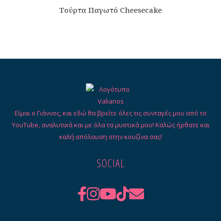
Τούρτα Παγωτό Cheesecake
Είμαι ο Γιάννος, και εδώ θα βρείτε όλες τις συνταγές μου από το
YouTube, αναλυτικά και με όλα τα μυστικά μου! Καλώς ήρθατε και
καλή απόλαυση στην κουζίνα σας!
SOCIAL