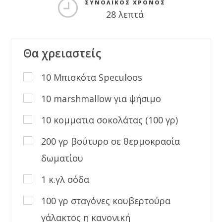
ΣΥΝΟΛΙΚΌΣ ΧΡΌΝΟΣ
28 λεπτά
Θα χρειαστείς
10 Μπισκότα Speculoos
10 marshmallow για ψήσιμο
10 κομματια σοκολάτας (100 γρ)
200 γρ βούτυρο σε θερμοκρασία
δωματίου
1 κ.γλ σόδα
100 γρ σταγόνες κουβερτούρα
γάλακτος η κανονική