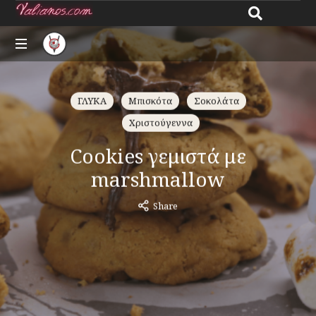
Giannos
All
Valianos
about
ΓΛΥΚΑ
Μπισκότα
Σοκολάτα
recipes
Χριστούγεννα
Cookies γεμιστά με
marshmallow
Share