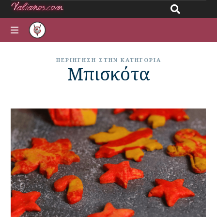
Giannos
All
Valianos
ΠΕΡΙΉΓΗΣΗ ΣΤΗΝ ΚΑΤΗΓΟΡΊΑ
about
Μπισκότα
recipes