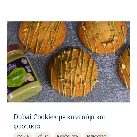
Dubai Cookies με κανταΐφι και
φυστίκια
ΓΛΥΚΑ
Ζύμες
Κεράσματα
Μπισκότα