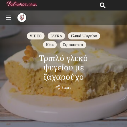
Giannos
All
Valianos
about
VIDEO
ΓΛΥΚΑ
Γλυκά Ψυγείου
recipes
Κέικ
Σιροπιαστά
Τριπλό γλυκό
ψυγείου με
ζαχαρούχο
Share