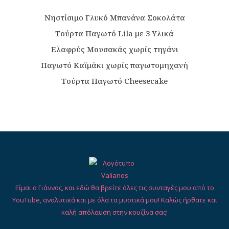
Νηστίσιμο Γλυκό Μπανάνα Σοκολάτα
Τούρτα Παγωτό Lila με 3 Υλικά
Ελαφρύς Μουσακάς χωρίς τηγάνι
Παγωτό Καϊμάκι χωρίς παγωτομηχανή
Τούρτα Παγωτό Cheesecake
Είμαι ο Γιάννος, και εδώ θα βρείτε όλες τις συνταγές μου από το
YouTube, αναλυτικά και με όλα τα μυστικά μου! Καλώς ήρθατε και
καλή απόλαυση στην κουζίνα σας!