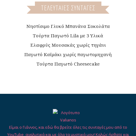
ΤΕΛΕΥΤΑΙΕΣ ΣΥΝΤΑΓΕΣ
Νηστίσιμο Γλυκό Μπανάνα Σοκολάτα
Τούρτα Παγωτό Lila με 3 Υλικά
Ελαφρύς Μουσακάς χωρίς τηγάνι
Παγωτό Καϊμάκι χωρίς παγωτομηχανή
Τούρτα Παγωτό Cheesecake
Είμαι ο Γιάννος, και εδώ θα βρείτε όλες τις συνταγές μου από το
YouTube, αναλυτικά και με όλα τα μυστικά μου! Καλώς ήρθατε και