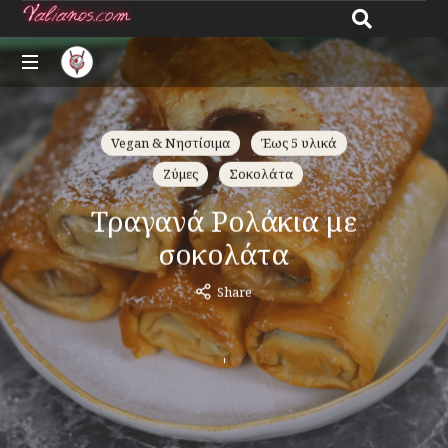
Giannos
All
Valianos
about
Vegan & Νηστίσιμα
Έως 5 υλικά
recipes
Ζύμες
Σοκολάτα
Τραγανά Ρολάκια με
σοκολάτα
Share