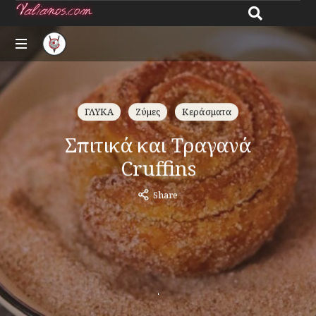
Giannos
All
Valianos
about
recipes
ΓΛΥΚΑ
Ζύμες
Κεράσματα
Σπιτικά και Τραγανά
Cruffins
Share