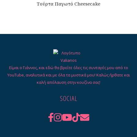
Τούρτα Παγωτό Cheesecake
Είμαι ο Γιάννος, και εδώ θα βρείτε όλες τις συνταγές μου από το
YouTube, αναλυτικά και με όλα τα μυστικά μου! Καλώς ήρθατε και
καλή απόλαυση στην κουζίνα σας!
SOCIAL