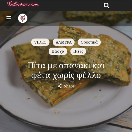
Giannos
All
Valianos
about
VIDEO
ΑΛΜΥΡΑ
Ορεκτικά
recipes
Πάσχα
Πίτες
Πίτα με σπανάκι και
φέτα χωρίς φύλλο
Share