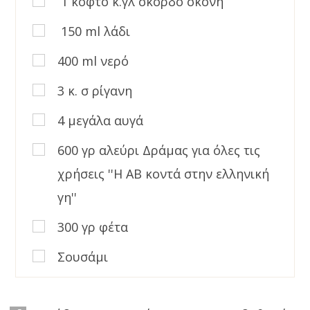
1 κοφτό κ.γλ σκόρδο σκόνη
150 ml λάδι
400 ml νερό
3 κ. σ ρίγανη
4 μεγάλα αυγά
600 γρ αλεύρι Δράμας για όλες τις
χρήσεις ''Η ΑΒ κοντά στην ελληνική
γη''
300 γρ φέτα
Σουσάμι