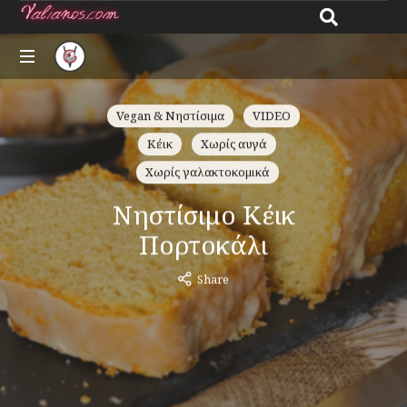
Giannos
All
Valianos
about
Vegan & Νηστίσιμα
VIDEO
recipes
Κέικ
Χωρίς αυγά
Χωρίς γαλακτοκομικά
Νηστίσιμο Κέικ
Πορτοκάλι
Share