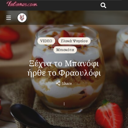
Giannos
All
Valianos
about
VIDEO
Γλυκά Ψυγείου
recipes
Μπισκότα
Ξέχνα το Μπανόφι
ήρθε το Φραουλόφι
Share