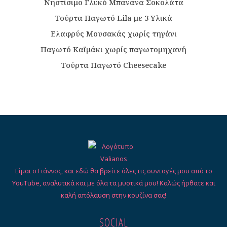
Νηστίσιμο Γλυκό Μπανάνα Σοκολάτα
Τούρτα Παγωτό Lila με 3 Υλικά
Ελαφρύς Μουσακάς χωρίς τηγάνι
Παγωτό Καϊμάκι χωρίς παγωτομηχανή
Τούρτα Παγωτό Cheesecake
Είμαι ο Γιάννος, και εδώ θα βρείτε όλες τις συνταγές μου από το
YouTube, αναλυτικά και με όλα τα μυστικά μου! Καλώς ήρθατε και
καλή απόλαυση στην κουζίνα σας!
SOCIAL