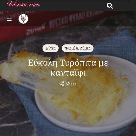
Giannos
All
Valianos
about
recipes
Πίτες
Ψωμί & Ζύμες
Εύκολη Τυρόπιτα με
κανταΐφι
Share